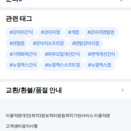
관련 태그
#
강아지간식
#
강아지껌
#
개껌
#
강아지덴탈껌
#
덴탈껌
#
강아지소프트껌
#
덴탈강아지껌
#
기력회복간식
#
피부모질개선간식
#
면역개선간식
#
뉴알엑스간식
#
뉴알엑스소프트껌
#
뉴알엑스껌
교환/환불/품절 안내
이용약관
개인(위치)정보처리방침
위치기반서비스 이용약관
고객센터
공지사항