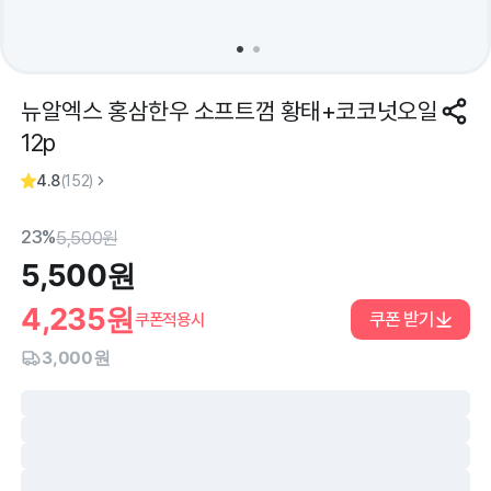
뉴알엑스 홍삼한우 소프트껌 황태+코코넛오일
12p
4.8
(
152
)
23%
5,500
원
5,500
원
4,235
원
쿠폰 받기
쿠폰적용시
3,000원