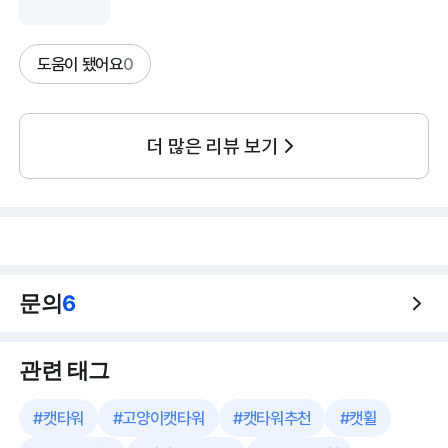
도움이 됐어요
0
더 많은 리뷰 보기
문의
6
관련 태그
#
캣타워
#
고양이캣타워
#
캣타워추천
#
캣휠