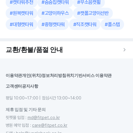
#
캣타워추천
#
숨숨집캣타워
#
무소음캣휠
#
원복캣타워
#
고양이하우스
#
캣폴고양이선반
#
대형캣타워
#
중형캣타워
#
직조캣타워
#
폴스텝
교환/환불/품절 안내
이용약관
개인(위치)정보처리방침
위치기반서비스 이용약관
고객센터
공지사항
평일 10:00~17:00 | 점심시간 13:00~14:00
제휴 입점 및 기타 문의
핏펫몰 입점
:
md@fitpet.co.kr
병원 예약 입점
:
care@fitpet.co.kr