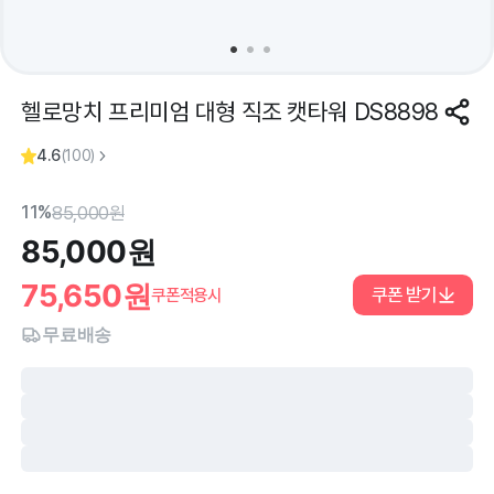
헬로망치 프리미엄 대형 직조 캣타워 DS8898
4.6
(
100
)
11%
85,000
원
85,000
원
75,650
원
쿠폰 받기
쿠폰적용시
무료배송