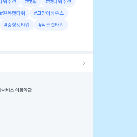
타워추천
#
캣휠
#
캣타워추천
#
원복캣타워
#
고양이하우스
#
중형캣타워
#
직조캣타워
반서비스 이용약관
0