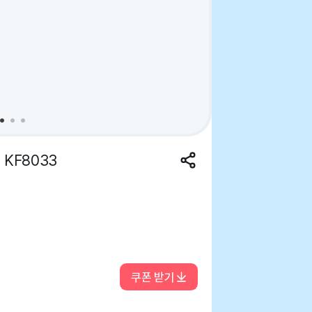
KF8033
쿠폰 받기