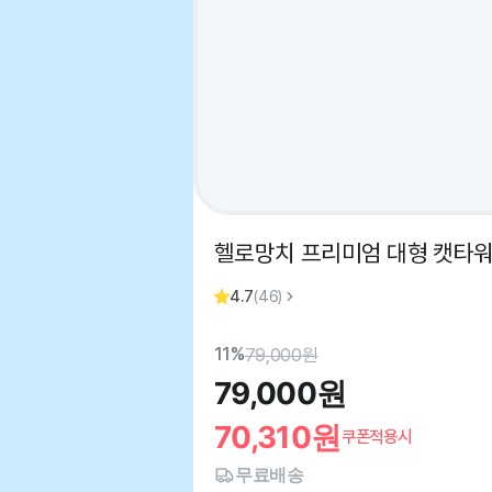
헬로망치 프리미엄 대형 캣타워 
4.7
(
46
)
11%
79,000
원
79,000
원
70,310
원
쿠폰적용시
무료배송