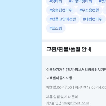
#
캣타워
#
고양이캣타워
#
캣
#
숨숨집캣타워
#
무소음캣휠
#
캣폴고양이선반
#
대형캣타워
#
폴스텝
교환/환불/품절 안내
이용약관
개인(위치)정보처리방침
위치기
고객센터
공지사항
평일 10:00~17:00 | 점심시간 13:00~14:0
제휴 입점 및 기타 문의
핏펫몰 입점
:
md@fitpet.co.kr