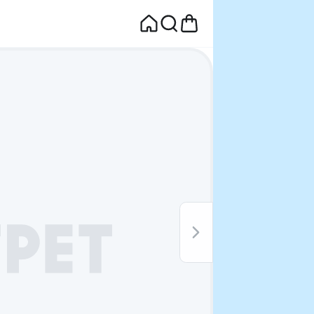
면
웰컴딜 1원
부터~