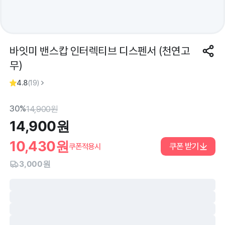
바잇미 밴스캅 인터렉티브 디스펜서 (천연고
무)
4.8
(
19
)
30%
14,900
원
14,900
원
10,430
원
쿠폰 받기
쿠폰적용시
3,000원