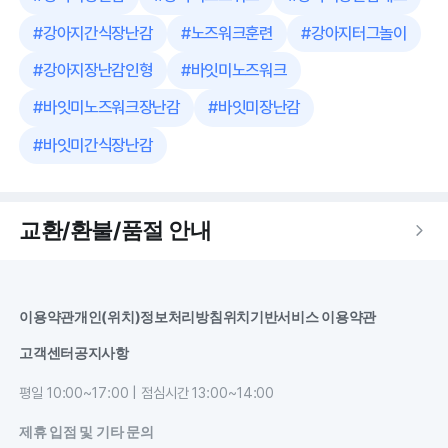
#
강아지간식장난감
#
노즈워크훈련
#
강아지터그놀이
#
강아지장난감인형
#
바잇미노즈워크
#
바잇미노즈워크장난감
#
바잇미장난감
#
바잇미간식장난감
교환/환불/품절 안내
이용약관
개인(위치)정보처리방침
위치기반서비스 이용약관
고객센터
공지사항
평일 10:00~17:00 | 점심시간 13:00~14:00
제휴 입점 및 기타 문의