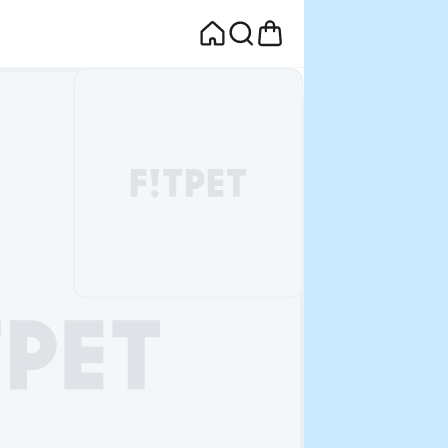
면
웰컴딜 1원
부터~