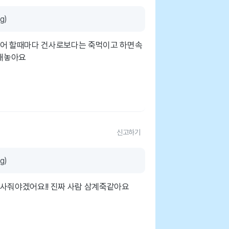
g)
들어 할때마다 건사로보다는 죽먹이고 하면속
해놓아요
신고하기
g)
사줘야겠어요!! 진짜 사람 삼계죽같아요