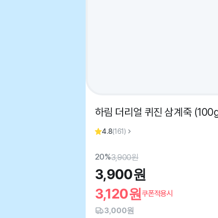
하림 더리얼 퀴진 삼계죽 (100g
4.8
(
161
)
20%
3,900
원
3,900
원
3,120
원
쿠폰적용시
3,000원