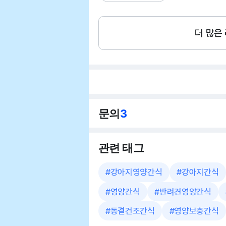
더 많은
문의
3
관련 태그
#
강아지영양간식
#
강아지간식
#
영양간식
#
반려견영양간식
#
동결건조간식
#
영양보충간식