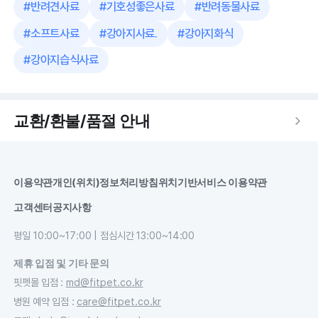
#
반려견사료
#
기호성좋은사료
#
반려동물사료
#
소프트사료
#
강아지사료.
#
강아지화식
#
강아지습식사료
교환/환불/품절 안내
이용약관
개인(위치)정보처리방침
위치기반서비스 이용약관
고객센터
공지사항
평일 10:00~17:00 | 점심시간 13:00~14:00
제휴 입점 및 기타 문의
핏펫몰 입점
:
md@fitpet.co.kr
병원 예약 입점
:
care@fitpet.co.kr