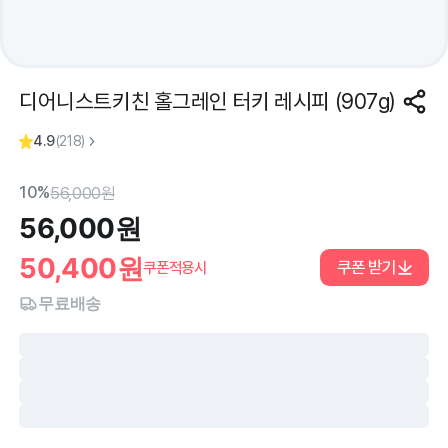
디어니스트키친 홀그레인 터키 레시피 (907g)
4.9
(
218
)
10%
56,000
원
56,000
원
50,400
원
쿠폰 받기
쿠폰적용시
무료배송