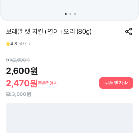
보레알 캣 치킨+연어+오리 (80g)
4.8
(
597
)
5%
2,600
원
2,600
원
2,470
원
쿠폰 받기
쿠폰적용시
3,000원