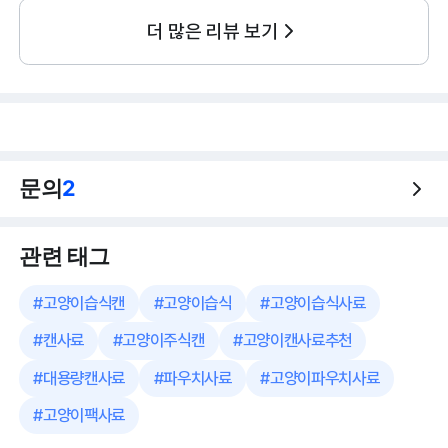
더 많은 리뷰 보기
문의
2
관련 태그
#
고양이습식캔
#
고양이습식
#
고양이습식사료
#
캔사료
#
고양이주식캔
#
고양이캔사료추천
#
대용량캔사료
#
파우치사료
#
고양이파우치사료
#
고양이팩사료