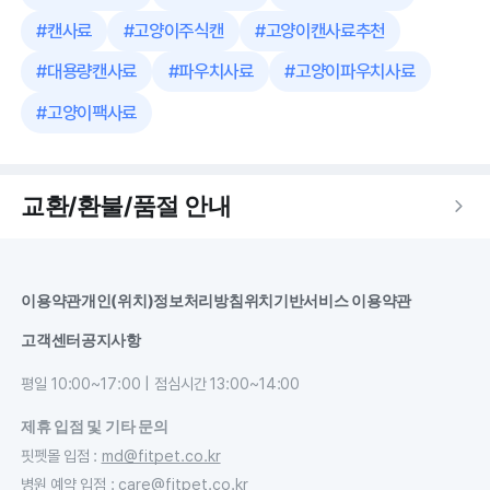
#
캔사료
#
고양이주식캔
#
고양이캔사료추천
#
대용량캔사료
#
파우치사료
#
고양이파우치사료
#
고양이팩사료
교환/환불/품절 안내
이용약관
개인(위치)정보처리방침
위치기반서비스 이용약관
고객센터
공지사항
평일 10:00~17:00 | 점심시간 13:00~14:00
제휴 입점 및 기타 문의
핏펫몰 입점
:
md@fitpet.co.kr
병원 예약 입점
:
care@fitpet.co.kr