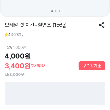
보레알 캣 치킨+칠면조 (156g)
4.9
(
781
)
15%
4,000
원
4,000
원
3,400
원
쿠폰 받기
쿠폰적용시
3,000원