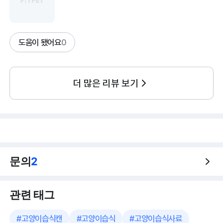
도움이 됐어요
0
더 많은 리뷰 보기
문의
2
관련 태그
#
고양이습식캔
#
고양이습식
#
고양이습식사료