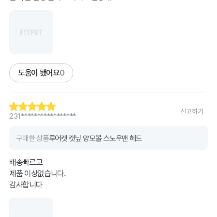
도움이 됐어요
0
신고하기
231*****************
구매한 상품
루어캣 캣닢 양모볼 스노우맨 헤드
배송빠르고
제품 이상없습니다.
감사합니다