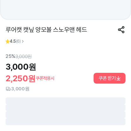
루어캣 캣닢 양모볼 스노우맨 헤드
4.5
(
6
)
25%
3,000
원
3,000
원
2,250
원
쿠폰 받기
쿠폰적용시
3,000원