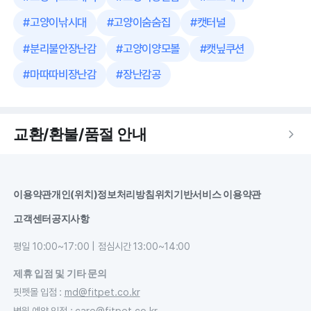
#
고양이낚시대
#
고양이숨숨집
#
캣터널
#
분리불안장난감
#
고양이양모볼
#
캣닢쿠션
#
마따따비장난감
#
장난감공
교환/환불/품절 안내
이용약관
개인(위치)정보처리방침
위치기반서비스 이용약관
고객센터
공지사항
평일 10:00~17:00 | 점심시간 13:00~14:00
제휴 입점 및 기타 문의
핏펫몰 입점
:
md@fitpet.co.kr
병원 예약 입점
:
care@fitpet.co.kr