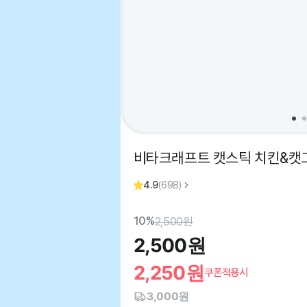
비타크래프트 캣스틱 치킨&캣그
4.9
(
698
)
10%
2,500
원
2,500
원
2,250
원
쿠폰적용시
3,000원