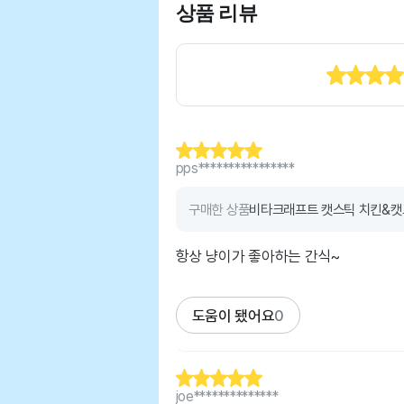
상품 리뷰
pps****************
구매한 상품
비타크래프트 캣스틱 치킨&캣그
항상 냥이가 좋아하는 간식~
도움이 됐어요
0
joe**************