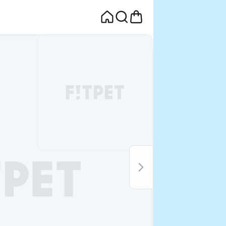
면
웰컴딜 1원
부터~