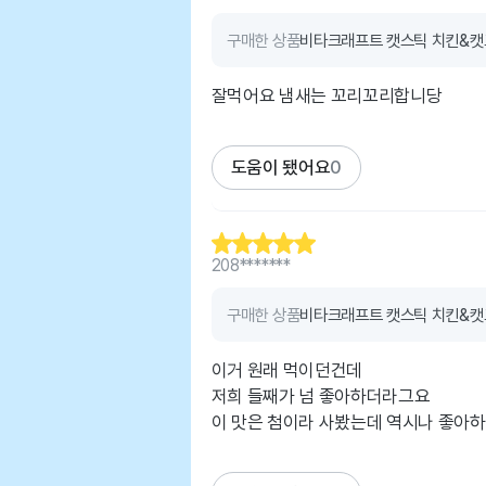
구매한 상품
비타크래프트 캣스틱 치킨&캣그
잘먹어요 냄새는 꼬리꼬리합니당
도움이 됐어요
0
208*******
구매한 상품
비타크래프트 캣스틱 치킨&캣그
이거 원래 먹이던건데
저희 들째가 넘 좋아하더라그요
이 맛은 첨이라 사봤는데 역시나 좋아