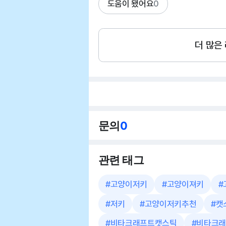
도움이 됐어요
0
더 많은
문의
0
관련 태그
#
고양이저키
#
고양이져키
#
#
저키
#
고양이저키추천
#
캣
#
비타크래프트캣스틱
#
비타크래