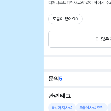
디어니스트키친사료랑 같이 섞어서 주
도움이 됐어요
0
더 많은
문의
5
관련 태그
#
강아지사료
#
습식사료추천