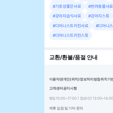
#
기호성좋은사료
#
반려동물사료
#
강아지습식사료
#
강아지스튜
#
디어니스트키친사료
#
디어니스
#
디어니스트키친스튜
교환/환불/품절 안내
이용약관
개인(위치)정보처리방침
위치기
고객센터
공지사항
평일 10:00~17:00 | 점심시간 13:00~14:0
제휴 입점 및 기타 문의