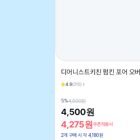
디어니스트키친 펌킨 포어 오버스
4.9
(
315
)
5%
4,500
원
4,500
원
4,275
원
쿠폰적용시
2
개 구매 시 각
4,180
원