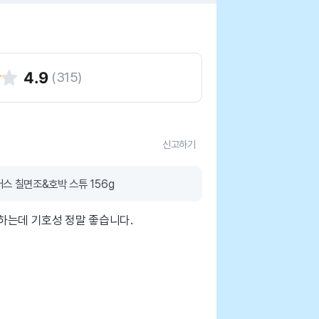
4.9
(
315
)
신고하기
스 칠면조&호박 스튜 156g
하는데 기호성 정말 좋습니다.