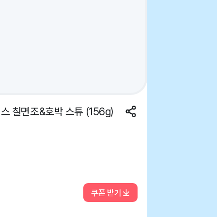
 칠면조&호박 스튜 (156g)
쿠폰 받기