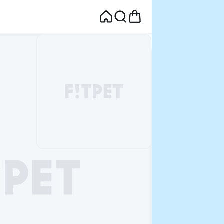
면
웰컴딜 1원
부터~