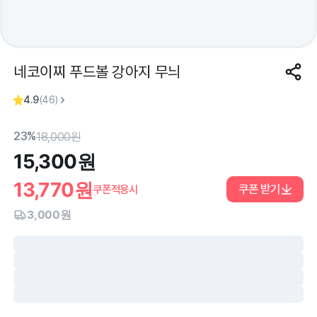
네코이찌 푸드볼 강아지 무늬
4.9
(
46
)
23%
18,000
원
15,300
원
13,770
원
쿠폰 받기
쿠폰적용시
3,000원