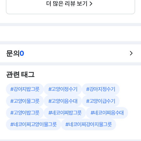
더 많은 리뷰 보기
문의
0
관련 태그
#
강아지밥그릇
#
고양이정수기
#
강아지정수기
#
고양이물그릇
#
고양이음수대
#
고양이급수기
#
고양이밥그릇
#
네코이찌밥그릇
#
네코이찌음수대
#
네코이찌고양이물그릇
#
네코이찌강아지물그릇