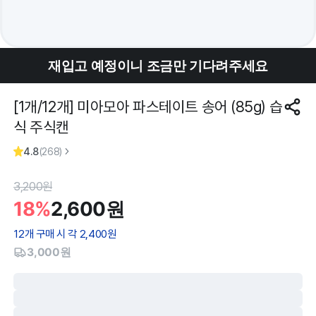
재입고 예정이니 조금만 기다려주세요
[1개/12개] 미아모아 파스테이트 송어 (85g) 습
식 주식캔
4.8
(
268
)
3,200
원
18%
2,600
원
12
개 구매 시 각
2,400
원
3,000원