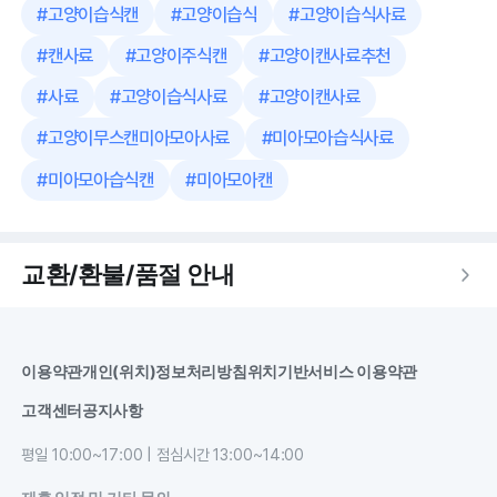
#
고양이습식캔
#
고양이습식
#
고양이습식사료
#
캔사료
#
고양이주식캔
#
고양이캔사료추천
#
사료
#
고양이습식사료
#
고양이캔사료
#
고양이무스캔미아모아사료
#
미아모아습식사료
#
미아모아습식캔
#
미아모아캔
교환/환불/품절 안내
이용약관
개인(위치)정보처리방침
위치기반서비스 이용약관
고객센터
공지사항
평일 10:00~17:00 | 점심시간 13:00~14:00