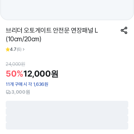
브리더 오토게이트 안전문 연장패널 L
(10cm/20cm)
4.7
(
6
)
24,000
원
50%
12,000
원
11
개 구매 시 각
1,636
원
3,000원