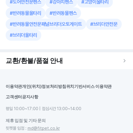
#
도어안전문펜스
#
강아지펜스
#
고양이울타리
#
반려동물울타리
#
반려동물펜스
#
반려동물안전문패널브리더오토게이트
#
브리더안전문
#
브리더울타리
교환/환불/품절 안내
이용약관
개인(위치)정보처리방침
위치기반서비스 이용약관
고객센터
공지사항
평일 10:00~17:00 | 점심시간 13:00~14:00
제휴 입점 및 기타 문의
핏펫몰 입점
:
md@fitpet.co.kr