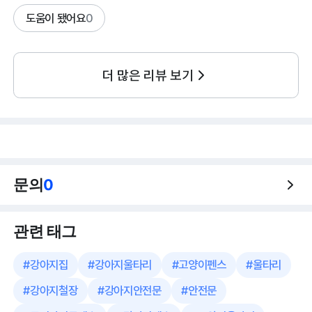
도움이 됐어요
0
더 많은 리뷰 보기
문의
0
관련 태그
#
강아지집
#
강아지울타리
#
고양이펜스
#
울타리
#
강아지철장
#
강아지안전문
#
안전문