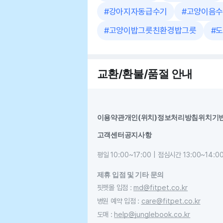
#
강아지자동급수기
#
고양이음수
#
고양이밥그릇친환경밥그릇
#
도
교환/환불/품절 안내
이용약관
개인(위치)정보처리방침
위치기
고객센터
공지사항
평일 10:00~17:00 | 점심시간 13:00~14:0
제휴 입점 및 기타 문의
핏펫몰 입점
:
md@fitpet.co.kr
병원 예약 입점
:
care@fitpet.co.kr
도매
:
help@junglebook.co.kr