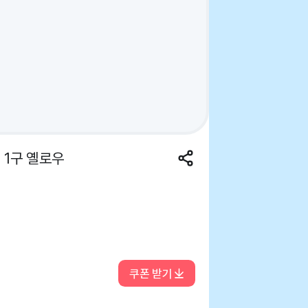
 1구 옐로우
쿠폰 받기