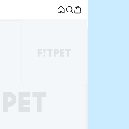
면
웰컴딜 1원
부터~