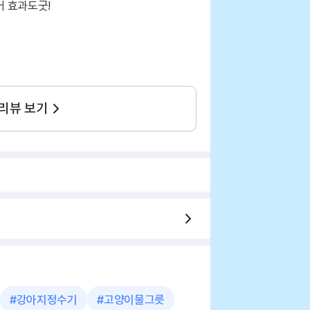
 효과도굿!
 리뷰 보기
#
강아지정수기
#
고양이물그릇