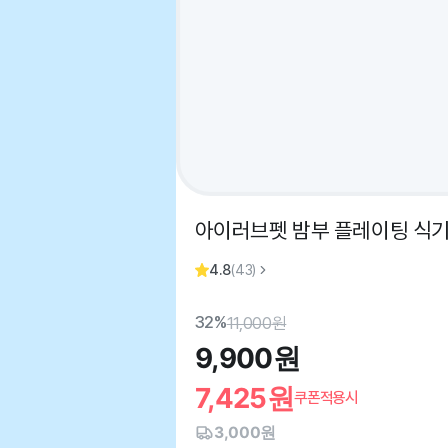
아이러브펫 밤부 플레이팅 식기
4.8
(
43
)
32%
11,000
원
9,900
원
7,425
원
쿠폰적용시
3,000원