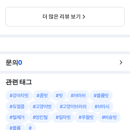
더 많은 리뷰 보기
문의
0
관련 태그
#
강아지빗
#
콤빗
#
빗
#
브러쉬
#
볼륨빗
#
듀얼콤
#
고양이빗
#
고양이브러쉬
#
브러시
#
털제거
#
엉킨털
#
일자빗
#
푸들빗
#
비숑빗
#
볼륨
#