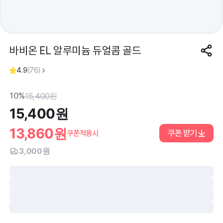
바비온 EL 알루미늄 듀얼콤 골드
4.9
(
76
)
10%
15,400
원
15,400
원
13,860
원
쿠폰 받기
쿠폰적용시
3,000원