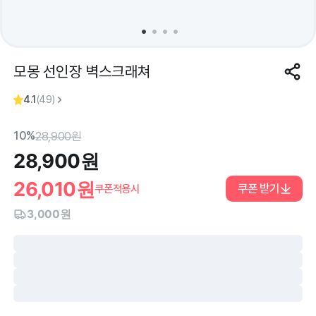
모몽 선인장 벽스크래쳐
4.1
(
49
)
10%
28,900
원
28,900
원
26,010
원
쿠폰 받기
쿠폰적용시
3,000원