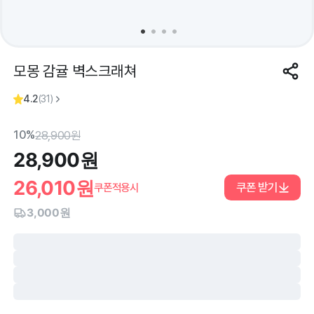
모몽 감귤 벽스크래쳐
4.2
(
31
)
10%
28,900
원
28,900
원
26,010
원
쿠폰 받기
쿠폰적용시
3,000원