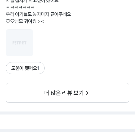
사실 집사가 사고싶어 샀어요
ㅋㅋㅋㅋㅋㅋㅋ
우리 아가들도 놓자마자 긁어주네요
♡♡넘모 귀여웡 ><
도움이 됐어요
1
더 많은 리뷰 보기