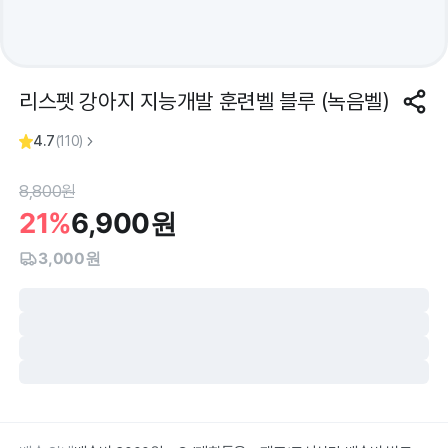
리스펫 강아지 지능개발 훈련벨 블루 (녹음벨)
4.7
(
110
)
8,800
원
21%
6,900
원
3,000원