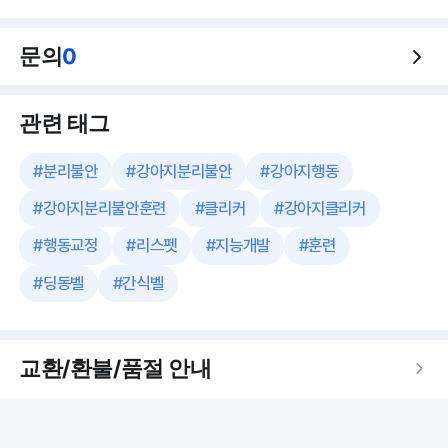
문의
0
관련 태그
#
분리불안
#
강아지분리불안
#
강아지행동
#
강아지분리불안훈련
#
클리커
#
강아지클리커
#
행동교정
#
리스펫
#
지능개발
#
훈련
#
딩동벨
#
간식벨
교환/환불/품절 안내