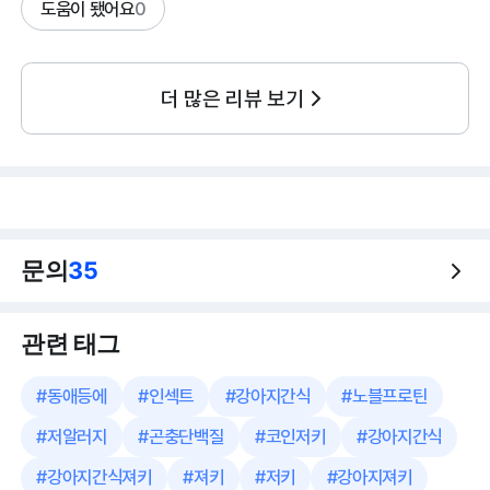
도움이 됐어요
0
더 많은 리뷰 보기
문의
35
관련 태그
#
동애등에
#
인섹트
#
강아지간식
#
노블프로틴
#
저알러지
#
곤충단백질
#
코인저키
#
강아지간식
#
강아지간식져키
#
져키
#
저키
#
강아지져키