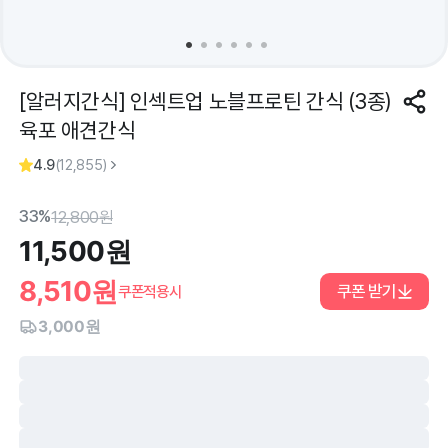
[알러지간식] 인섹트업 노블프로틴 간식 (3종)
육포 애견간식
4.9
(
12,855
)
33%
12,800
원
11,500
원
8,510
원
쿠폰 받기
쿠폰적용시
3,000원