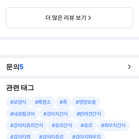
더 많은 리뷰 보기
문의
5
관련 태그
#
보양식
#
흑염소
#
죽
#
영양보충
#
네츄럴코어
#
강아지간식
#
반려견간식
#
강아지츄르간식
#
츄르간식
#
츄르
#
파우치간식
#
강아지캔
#
강아지츄르
#
강아지파우치