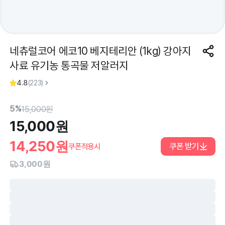
네츄럴코어 에코10 베지테리안 (1kg) 강아지
사료 유기농 통곡물 저알러지
4.8
(
223
)
5%
15,000
원
15,000
원
14,250
원
쿠폰 받기
쿠폰적용시
3,000원