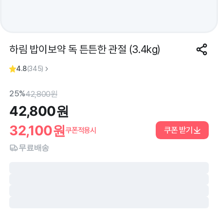
하림 밥이보약 독 튼튼한 관절 (3.4kg)
4.8
(
345
)
25%
42,800
원
42,800
원
32,100
원
쿠폰 받기
쿠폰적용시
무료배송