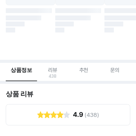
상품정보
리뷰
추천
문의
438
상품 리뷰
4.9
(
438
)