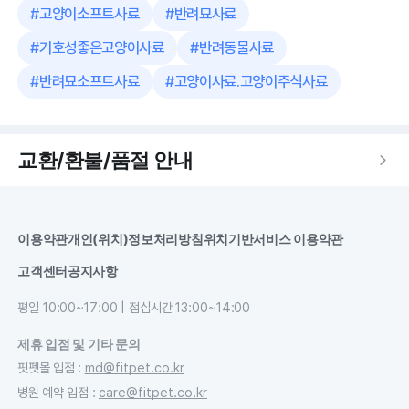
#
고양이소프트사료
#
반려묘사료
#
기호성좋은고양이사료
#
반려동물사료
#
반려묘소프트사료
#
고양이사료.고양이주식사료
교환/환불/품절 안내
이용약관
개인(위치)정보처리방침
위치기반서비스 이용약관
고객센터
공지사항
평일 10:00~17:00 | 점심시간 13:00~14:00
제휴 입점 및 기타 문의
핏펫몰 입점
:
md@fitpet.co.kr
병원 예약 입점
:
care@fitpet.co.kr