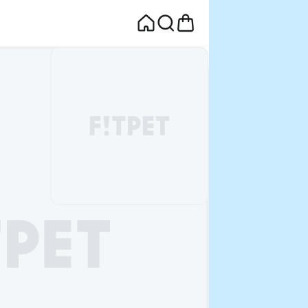
면
웰컴딜 1원
부터~