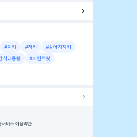
#
져키
#
저키
#
강아지져키
간식대용량
#
치킨트릿
반서비스 이용약관