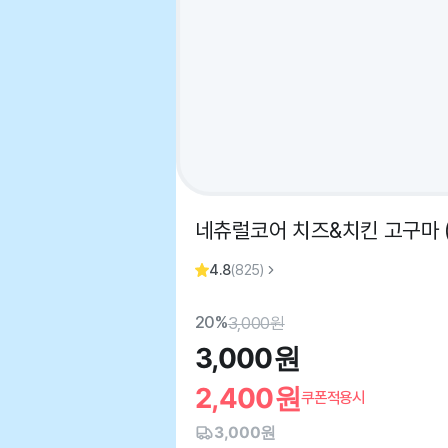
네츄럴코어 치즈&치킨 고구마 (
4.8
(
825
)
20%
3,000
원
3,000
원
2,400
원
쿠폰적용시
3,000원