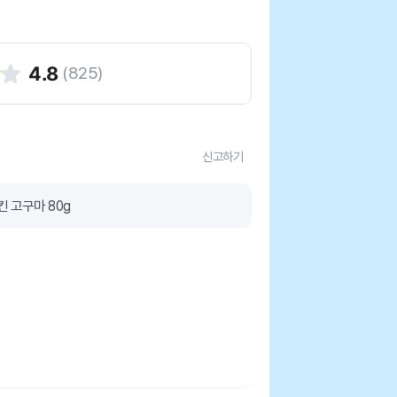
4.8
(
825
)
신고하기
킨 고구마 80g