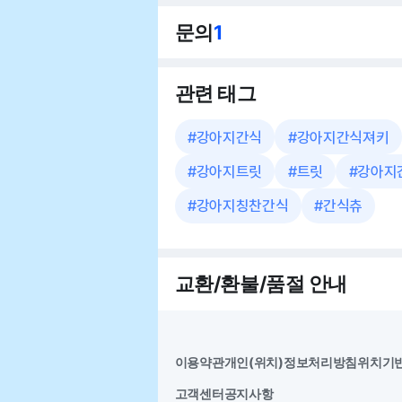
문의
1
관련 태그
#
강아지간식
#
강아지간식져키
#
강아지트릿
#
트릿
#
강아지
#
강아지칭찬간식
#
간식츄
교환/환불/품절 안내
이용약관
개인(위치)정보처리방침
위치기
고객센터
공지사항