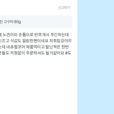
신고하기
킨 고구마 80g
데 노견이라 손톱으로 반쪼개서 주긴하는데
이즈고 식감도 말랑한편이네요 저희집강아지
는데 네츄럴코어 제품먹이고 탈난적은 한번
분들도 걱정없이 주문하셔도 될거같아요 #도