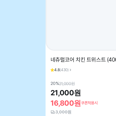
네츄럴코어 치킨 트위스트 (400
4.8
(
430
)
20%
21,000
원
21,000
원
16,800
원
쿠폰적용시
3,000원