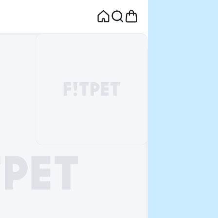
면
웰컴딜 1원
부터~