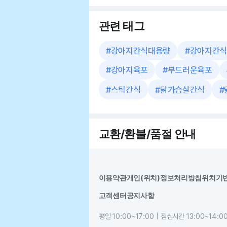
관련 태그
#
강아지간식대용량
#
강아지간식
#
강아지육포
#
부드러운육포
#
스틱간식
#
닭가슴살간식
#
교환/환불/품절 안내
이용약관
개인(위치)정보처리방침
위치기
고객센터
공지사항
평일 10:00~17:00 | 점심시간 13:00~14:0