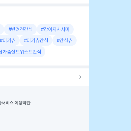
#
반려견간식
#
강아지사사미
#
터키츄
#
터키츄간식
#
간식츄
닭가슴살트위스트간식
반서비스 이용약관
0