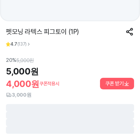
펫모닝 라텍스 피그토이 (1P)
4.7
(
137
)
20%
5,000
원
5,000
원
4,000
원
쿠폰 받기
쿠폰적용시
3,000원