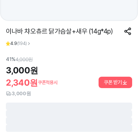
이나바 챠오츄르 닭가슴살+새우 (14g*4p)
4.9
(
194
)
41%
4,000
원
3,000
원
2,340
원
쿠폰 받기
쿠폰적용시
3,000원