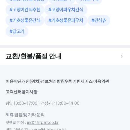
#
고양이간식추천
#
고양이파우치간식
#
기호성좋은간식
#
기호성좋은파우치
#
간식츄
#
닭고기
교환/환불/품절 안내
이용약관
개인(위치)정보처리방침
위치기반서비스 이용약관
고객센터
공지사항
평일 10:00~17:00 | 점심시간 13:00~14:00
제휴 입점 및 기타 문의
핏펫몰 입점
:
md@fitpet.co.kr
병원 예약 입점
:
care@fitpet.co.kr