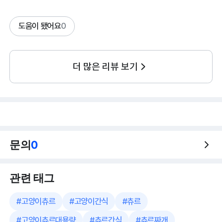
도움이 됐어요
0
더 많은 리뷰 보기
문의
0
관련 태그
#
고양이츄르
#
고양이간식
#
츄르
#
고양이츄르대용량
#
츄르간식
#
츄르짜개