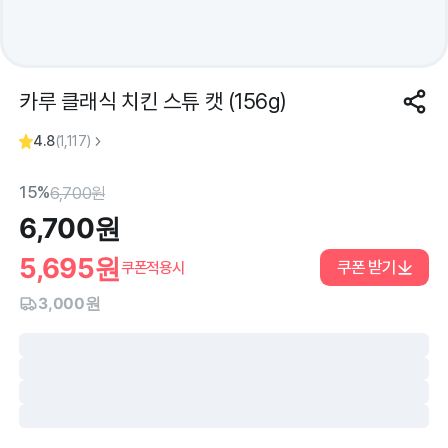
카루 클래식 치킨 스튜 캣 (156g)
4.8
(
1,117
)
15%
6,700
원
6,700
원
5,695
원
쿠폰 받기
쿠폰적용시
3,000원