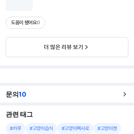
도움이 됐어요
0
더 많은 리뷰 보기
문의
10
관련 태그
#
카루
#
고양이습식
#
고양이팩사료
#
고양이캔