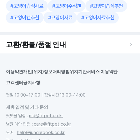
#
고양이습식사료
#
고양이주식캔
#
고양이습식추천
#
고양이캔추천
#
고양이사료
#
고양이사료추천
교환/환불/품절 안내
이용약관
개인(위치)정보처리방침
위치기반서비스 이용약관
고객센터
공지사항
평일 10:00~17:00 | 점심시간 13:00~14:00
제휴 입점 및 기타 문의
핏펫몰 입점
:
md@fitpet.co.kr
병원 예약 입점
:
care@fitpet.co.kr
도매
:
help@junglebook.co.kr