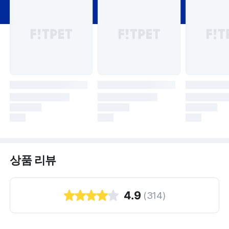
상품 리뷰
4.9
(
314
)