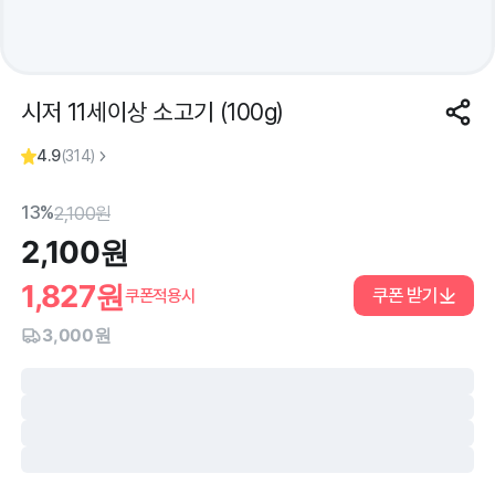
시저 11세이상 소고기 (100g)
4.9
(
314
)
13%
2,100
원
2,100
원
1,827
원
쿠폰 받기
쿠폰적용시
3,000원