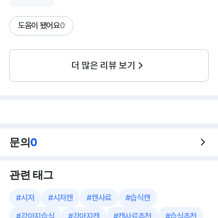
도움이 됐어요
0
더 많은 리뷰 보기
문의
0
관련 태그
#
시저
#
시저캔
#
캔사료
#
습식캔
#
강아지습식
#
강아지캔
#
캔사료추천
#
습식추천