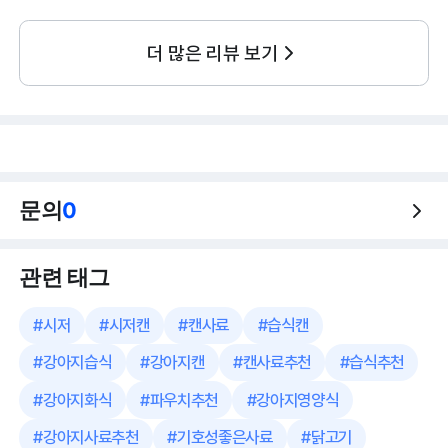
더 많은 리뷰 보기
문의
0
관련 태그
#
시저
#
시저캔
#
캔사료
#
습식캔
#
강아지습식
#
강아지캔
#
캔사료추천
#
습식추천
#
강아지화식
#
파우치추천
#
강아지영양식
#
강아지사료추천
#
기호성좋은사료
#
닭고기