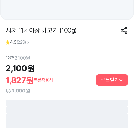
시저 11세이상 닭고기 (100g)
4.9
(
229
)
13%
2,100
원
2,100
원
1,827
원
쿠폰 받기
쿠폰적용시
3,000원