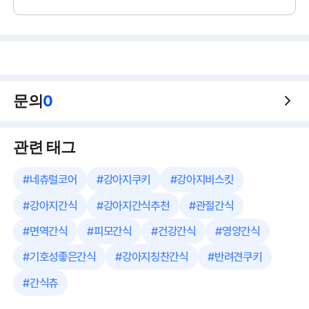
문의
0
관련 태그
#
네츄럴코어
#
강아지쿠키
#
강아지비스킷
#
강아지간식
#
강아지간식추천
#
관절간식
#
면역간식
#
피모간식
#
건강간식
#
영양간식
#
기호성좋은간식
#
강아지칭찬간식
#
반려견쿠키
#
간식츄