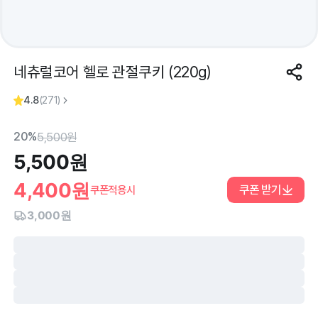
네츄럴코어 헬로 관절쿠키 (220g)
4.8
(
271
)
20%
5,500
원
5,500
원
4,400
원
쿠폰 받기
쿠폰적용시
3,000원