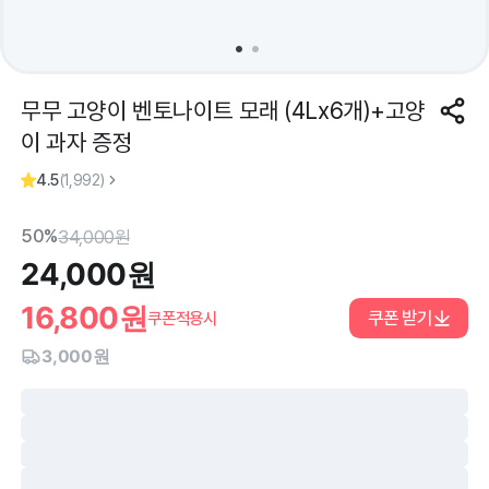
무무 고양이 벤토나이트 모래 (4Lx6개)+고양
이 과자 증정
4.5
(
1,992
)
50%
34,000
원
24,000
원
16,800
원
쿠폰 받기
쿠폰적용시
3,000원