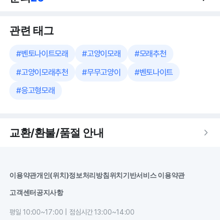
관련 태그
#
벤토나이트모래
#
고양이모래
#
모래추천
#
고양이모래추천
#
무무고양이
#
벤토나이트
#
응고형모래
교환/환불/품절 안내
이용약관
개인(위치)정보처리방침
위치기반서비스 이용약관
고객센터
공지사항
평일 10:00~17:00 | 점심시간 13:00~14:00