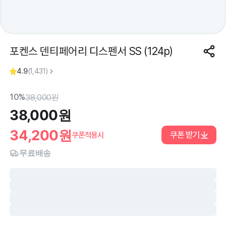
포켄스 덴티페어리 디스펜서 SS (124p)
4.9
(
1,431
)
10%
38,000
원
38,000
원
34,200
원
쿠폰 받기
쿠폰적용시
무료배송