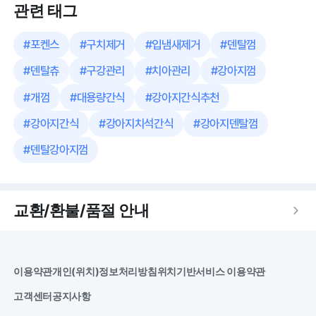
관련 태그
#
포켄스
#
구치제거
#
입냄새제거
#
덴탈껌
#
덴탈츄
#
구강관리
#
치아관리
#
강아지껌
#
개껌
#
대용량간식
#
강아지간식추천
#
강아지간식
#
강아지치석간식
#
강아지덴탈껌
#
덴탈강아지껌
교환/환불/품절 안내
이용약관
개인(위치)정보처리방침
위치기반서비스 이용약관
고객센터
공지사항