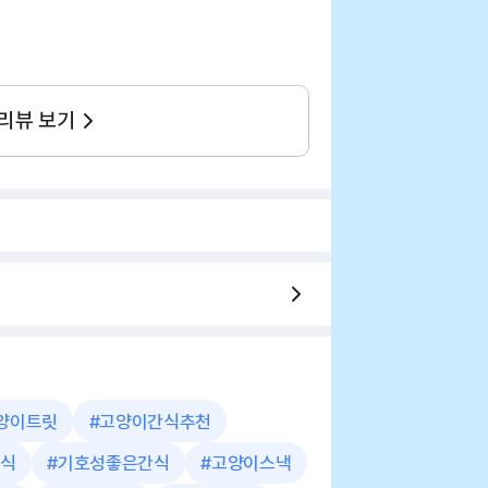
 리뷰 보기
양이트릿
#
고양이간식추천
식
#
기호성좋은간식
#
고양이스낵