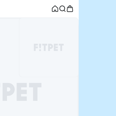
면
웰컴딜 1원
부터~