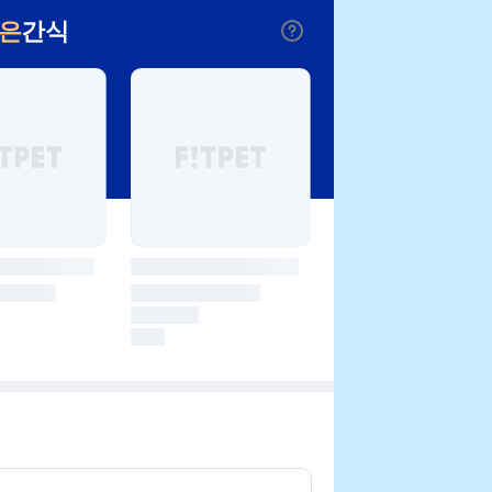
낮은
간식