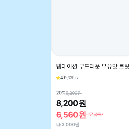
템테이션 부드러운 우유맛 트릿 (
4.9
(
339
)
20%
8,200
원
8,200
원
6,560
원
쿠폰적용시
3,000원