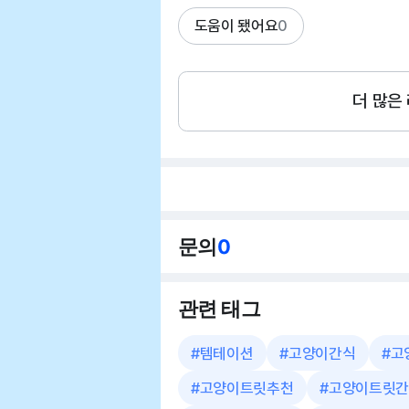
도움이 됐어요
0
더 많은
문의
0
관련 태그
#
템테이션
#
고양이간식
#
고
#
고양이트릿추천
#
고양이트릿간