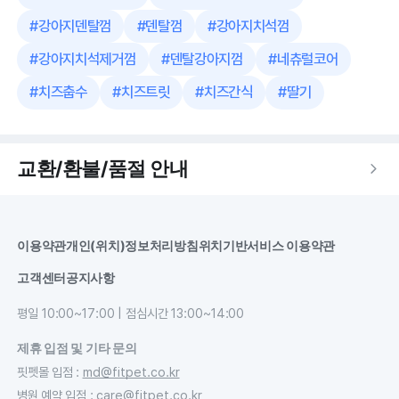
#
강아지덴탈껌
#
덴탈껌
#
강아지치석껌
#
강아지치석제거껌
#
덴탈강아지껌
#
네츄럴코어
#
치즈춥수
#
치즈트릿
#
치즈간식
#
딸기
교환/환불/품절 안내
이용약관
개인(위치)정보처리방침
위치기반서비스 이용약관
고객센터
공지사항
평일 10:00~17:00 | 점심시간 13:00~14:00
제휴 입점 및 기타 문의
핏펫몰 입점
:
md@fitpet.co.kr
병원 예약 입점
:
care@fitpet.co.kr