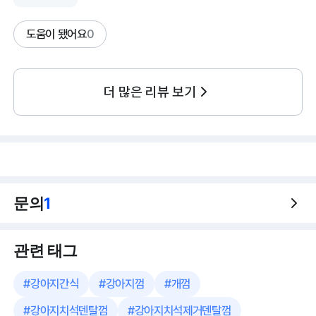
도움이 됐어요
0
더 많은 리뷰 보기
문의
1
관련 태그
#
강아지간식
#
강아지껌
#
개껌
#
강아지치석덴탈껌
#
강아지치석제거덴탈껌