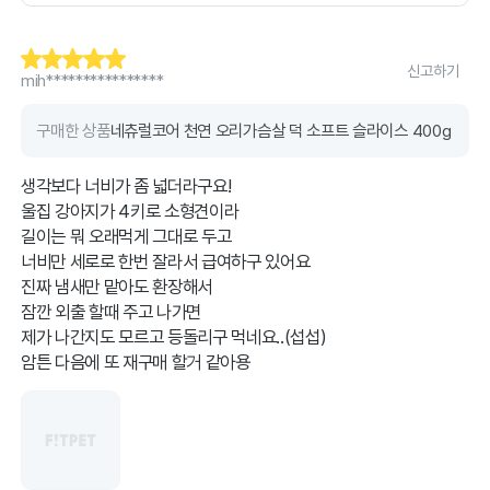
신고하기
mih****************
구매한 상품
네츄럴코어 천연 오리가슴살 덕 소프트 슬라이스 400g
생각보다 너비가 좀 넓더라구요!
울집 강아지가 4키로 소형견이라
길이는 뭐 오래먹게 그대로 두고
너비만 세로로 한번 잘라서 급여하구 있어요
진짜 냄새만 맡아도 환장해서
잠깐 외출 할때 주고 나가면
제가 나간지도 모르고 등돌리구 먹네요..(섭섭)
암튼 다음에 또 재구매 할거 같아용