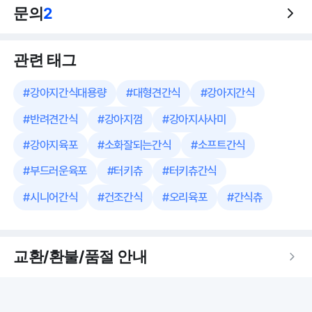
문의
2
관련 태그
#
강아지간식대용량
#
대형견간식
#
강아지간식
#
반려견간식
#
강아지껌
#
강아지사사미
#
강아지육포
#
소화잘되는간식
#
소프트간식
#
부드러운육포
#
터키츄
#
터키츄간식
#
시니어간식
#
건조간식
#
오리육포
#
간식츄
교환/환불/품절 안내