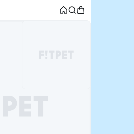
면
웰컴딜 1원
부터~