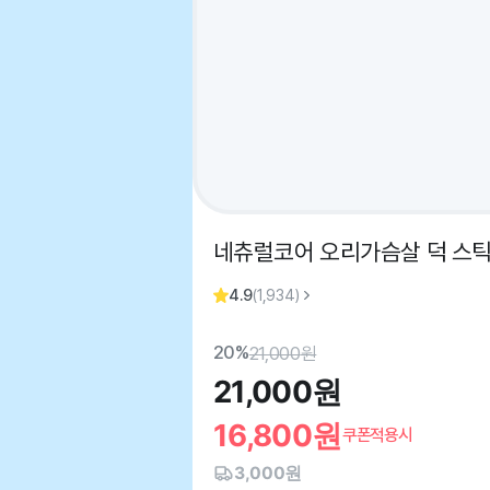
네츄럴코어 오리가슴살 덕 스틱 (
4.9
(
1,934
)
20%
21,000
원
21,000
원
16,800
원
쿠폰적용시
3,000원