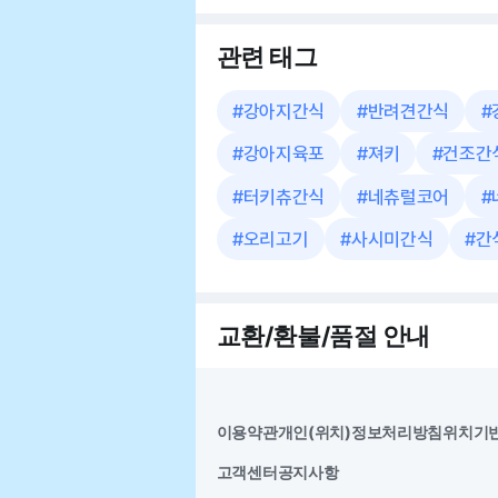
관련 태그
#
강아지간식
#
반려견간식
#
#
강아지육포
#
져키
#
건조간
#
터키츄간식
#
네츄럴코어
#
#
오리고기
#
사시미간식
#
간
교환/환불/품절 안내
이용약관
개인(위치)정보처리방침
위치기
고객센터
공지사항