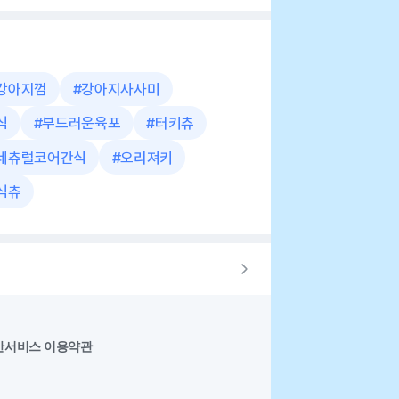
강아지껌
#
강아지사사미
식
#
부드러운육포
#
터키츄
네츄럴코어간식
#
오리져키
식츄
반서비스 이용약관