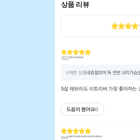
상품 리뷰
192*******
구매한 상품
네츄럴코어 독 천연 오리가슴살 
5살 레브라도 리트리버 가장 좋아하는
도움이 됐어요
0
sse****************