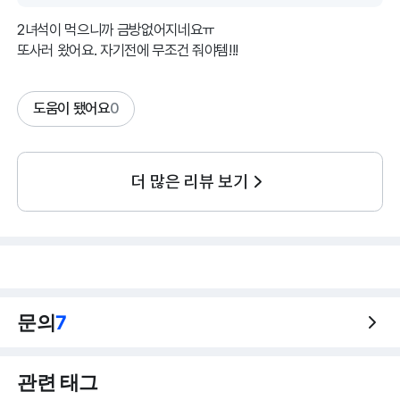
2녀석이 먹으니까 금방없어지네요ㅠ
또사러 왔어요. 자기전에 무조건 줘야템!!!
도움이 됐어요
0
더 많은 리뷰 보기
문의
7
관련 태그