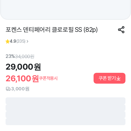
포켄스 덴티페어리 클로로필 SS (82p)
4.9
(
335
)
23%
34,000
원
29,000
원
26,100
원
쿠폰 받기
쿠폰적용시
3,000원