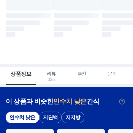
상품정보
리뷰
추천
문의
335
이 상품과 비슷한
인수치 낮은
간식
인수치 낮은
저단백
저지방