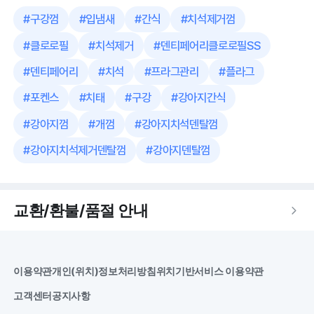
#
구강껌
#
입냄새
#
간식
#
치석제거껌
#
클로로필
#
치석제거
#
덴티페어리클로로필SS
#
덴티페어리
#
치석
#
프라그관리
#
플라그
#
포켄스
#
치태
#
구강
#
강아지간식
#
강아지껌
#
개껌
#
강아지치석덴탈껌
#
강아지치석제거덴탈껌
#
강아지덴탈껌
교환/환불/품절 안내
이용약관
개인(위치)정보처리방침
위치기반서비스 이용약관
고객센터
공지사항