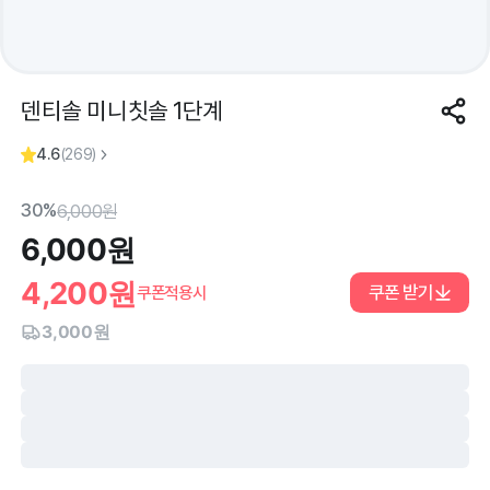
덴티솔 미니칫솔 1단계
4.6
(
269
)
30%
6,000
원
6,000
원
4,200
원
쿠폰 받기
쿠폰적용시
3,000원