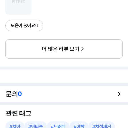
도움이 됐어요
0
더 많은 리뷰 보기
문의
0
관련 태그
#
치아
#
덴티솔
#
브러쉬
#
이빨
#
치석제거