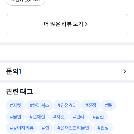
더 많은 리뷰 보기
문의
1
관련 태그
#
자켓
#
썬더셔츠
#
진정효과
#
진정
#
독
#
불안
#
설채현
#
쟈켓
#
관리
#
심신
#
강아지의류
#
설
#
설채현분리불안
#
안정