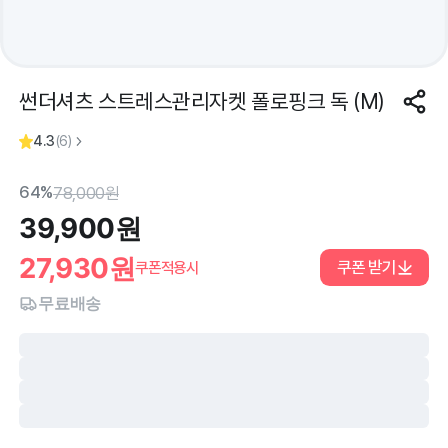
썬더셔츠 스트레스관리자켓 폴로핑크 독 (M)
4.3
(
6
)
64%
78,000
원
39,900
원
27,930
원
쿠폰 받기
쿠폰적용시
무료배송