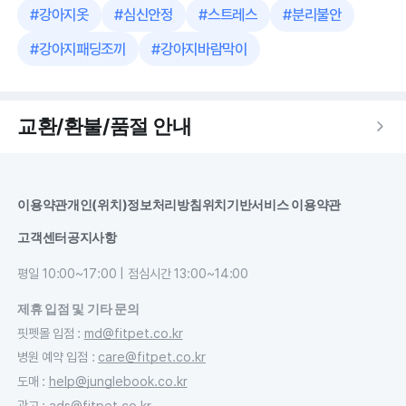
#
강아지옷
#
심신안정
#
스트레스
#
분리불안
#
강아지패딩조끼
#
강아지바람막이
교환/환불/품절 안내
이용약관
개인(위치)정보처리방침
위치기반서비스 이용약관
고객센터
공지사항
평일 10:00~17:00 | 점심시간 13:00~14:00
제휴 입점 및 기타 문의
핏펫몰 입점
:
md@fitpet.co.kr
병원 예약 입점
:
care@fitpet.co.kr
도매
:
help@junglebook.co.kr
광고
:
ads@fitpet.co.kr