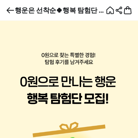
행운은 선착순🍀행복 탐험단 모
집🐱