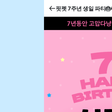
핏펫 7주년 생일 파티🎂