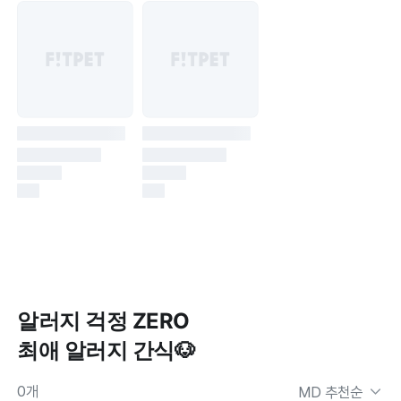
알러지 걱정 ZERO

최애 알러지 간식🐶
0
개